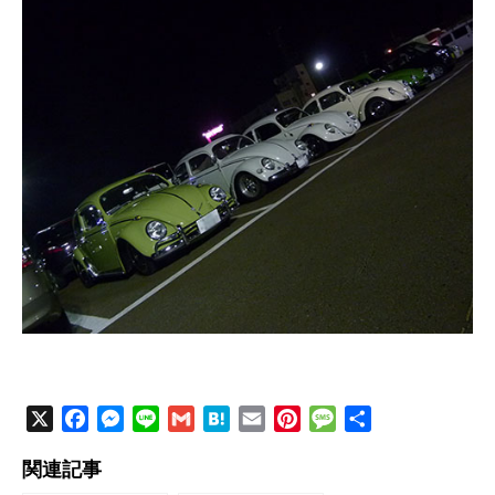
X
F
M
L
G
H
E
P
M
共
a
e
i
m
a
m
i
e
有
関連記事
c
s
n
a
t
a
n
s