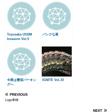
e
s
e
i
e
i
t
s
b
e
l
n
l
e
a
o
n
a
r
g
o
g
e
e
k
e
s
r
t
Toyosaka USDM
パンクな夜
Invasion Vol.5
今夜は豊栄パーキン
IGNITE Vol.33
グへ
PREVIOUS
Logo車検
NEXT