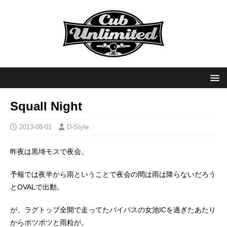
Squall Night
2013-08-01
D-Style
昨夜は黒埼モスで夜会。
予報では夜半から雨ということで夜会の間は雨は降らないだろう
とOVALで出動。
が、ラグトップ全開で走ってたバイパスの女池ICを過ぎたあたり
からポツポツと雨粒が。