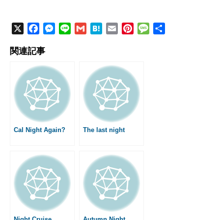
X
F
M
L
G
H
E
P
M
共
a
e
i
m
a
m
i
e
有
関連記事
c
s
n
a
t
a
n
s
e
s
e
i
e
i
t
s
b
e
l
n
l
e
a
o
n
a
r
g
o
g
e
e
k
e
s
r
t
Cal Night Again?
The last night
Night Cruise
Autumn Night