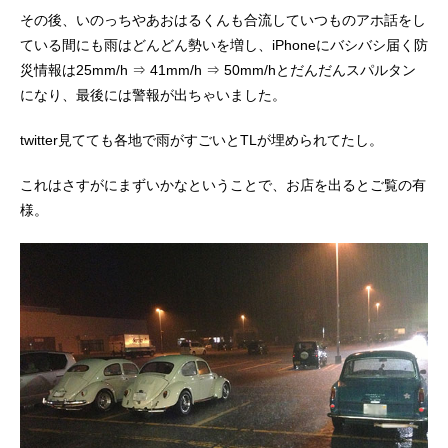
その後、いのっちやあおはるくんも合流していつものアホ話をし
ている間にも雨はどんどん勢いを増し、iPhoneにバシバシ届く防
災情報は25mm/h ⇒ 41mm/h ⇒ 50mm/hとだんだんスパルタン
になり、最後には警報が出ちゃいました。
twitter見てても各地で雨がすごいとTLが埋められてたし。
これはさすがにまずいかなということで、お店を出るとご覧の有
様。