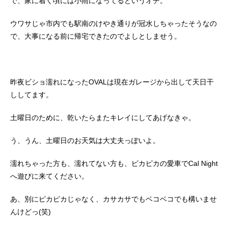
で、家に着く頃には小雨になってるというオチ。
ウワサじゃ市内でも駅南のけやき通りが冠水しちゃったそうなの
で、大事になる前に帰宅できたのでよしとしませう。
昨夜ビショ濡れになったOVALは現在ガレージから出して天日干
ししてます。
土曜日のために、乾いたらまたキレイにしてあげなきゃ。
う、うん、土曜日のお天気は大丈夫っぽいよ。
濡れちゃった方も、濡れてない方も、ピカピカの愛車でCal Night
へ遊びに来てください。
あ、別にピカピカじゃなく、カサカサでもベコベコでも構いませ
んけどっ(笑)