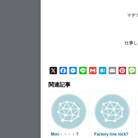
マヂ
仕事し
X
F
M
L
G
H
E
P
a
e
i
m
a
m
i
関連記事
c
s
n
a
t
a
n
e
s
e
i
e
i
t
b
e
l
n
l
e
o
n
a
r
o
g
e
k
e
s
r
t
Mini・・・・？
Factory line lock?