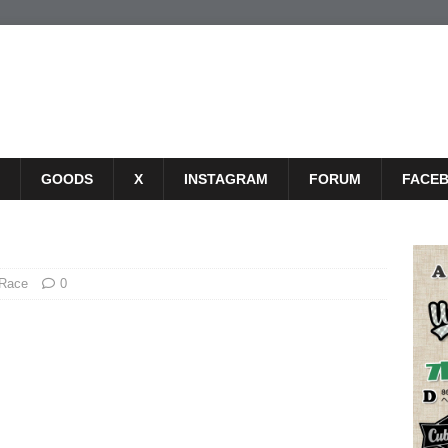
GOODS
X
INSTAGRAM
FORUM
FACE
 Race
0