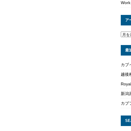
Work
ア
最
カブ
越後
Roya
新潟原
カブ
SE