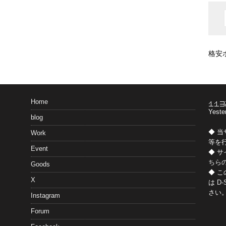
格安
Home
Yeste
blog
◆ 
Work
等を
Event
◆ 
ちら
Goods
◆ 
X
は
D-
さい
Instagram
Forum