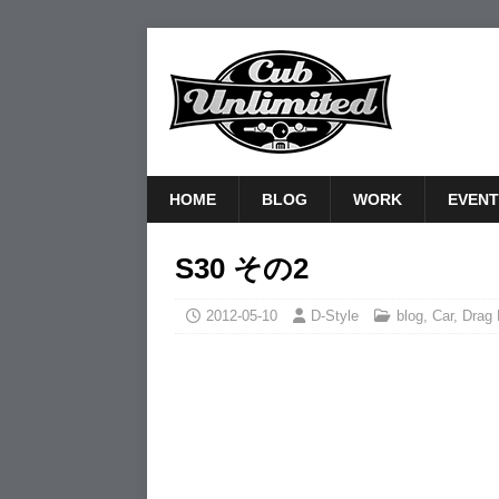
HOME
BLOG
WORK
EVENT
S30 その2
2012-05-10
D-Style
blog
,
Car
,
Drag