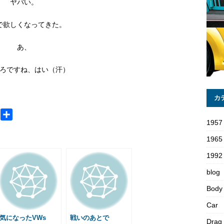
ヤバい。
で欲しくなってきた。
あ、
ろですね、はい（汗）
カ
M
共
1957
e
有
s
1965
s
1992 
a
blog
g
e
Body
Car
気になったVWs
戦いのあとで
Drag