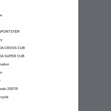
ne
t
SPORTSTER
ry
DA CROSS CUB
DA SUPER CUB
mation
or
y
saki 250TR
cycle