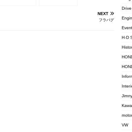
Drive
NEXT
Engi
フラバグ
Even
H-D 
Histo
HON
HON
Infor
Interi
Jimn
Kawa
motor
VW