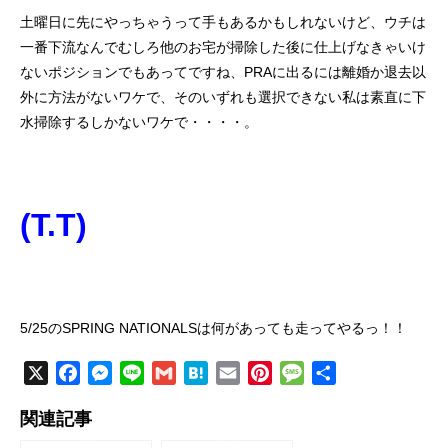
土曜日に先にやっちゃうって手もあるかもしれないけど、ウチは
一番下流なんでむしろ他のお宅が掃除した後に仕上げなきゃいけ
ないポジションでもあってですね、PRAに出るには離婚か退去以
外に方法がないワケで、そのいずれも選択できない私は素直に下
水掃除するしかないワケで・・・・。
(T.T)
5/25のSPRING NATIONALSは何があっても走ってやるっ！！
X
F
M
L
G
H
E
P
M
共
a
e
i
m
a
m
i
e
有
関連記事
c
s
n
a
t
a
n
s
e
s
e
i
e
i
t
s