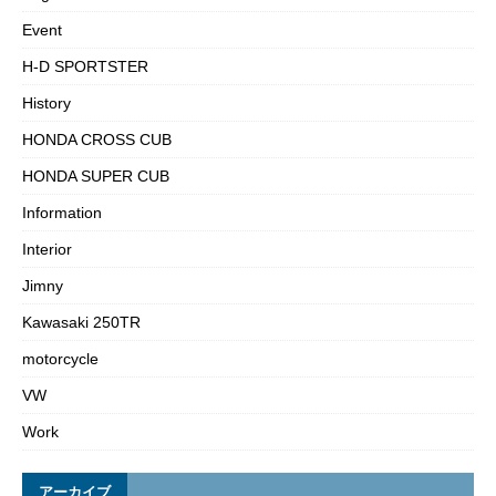
Event
H-D SPORTSTER
History
HONDA CROSS CUB
HONDA SUPER CUB
Information
Interior
Jimny
Kawasaki 250TR
motorcycle
VW
Work
アーカイブ