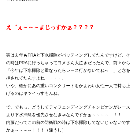
え゛ぇ～～～まじっすかぁ？？？？
実は去年もPRAと下水掃除がバッティングしてたんですけど、そ
の時はPRAに行っちゃってヨメさん大泣きだったんで、前々から
「今年は下水掃除と重なったらレース行かないでねっ！」と念を
押されてたんすよね・・・・。
いや、確かにあの重いコンクリートを
かよわい
女性一人で持ち上
げるのはキツイっすもんね。
で、でもっ、どうしてディフェンディングチャンピオンがレース
より下水掃除を優先させなきゃなんですかぁ～～～～！！！
内藤だってこの前の防衛戦の時は下水掃除してないじゃないです
かぁ～～～～！！！（違うし）