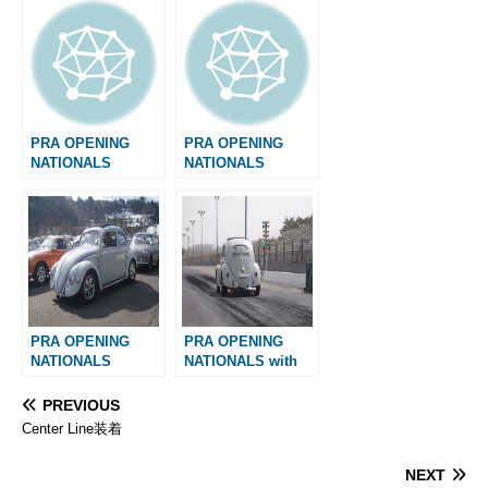
b
e
l
n
l
e
a
o
n
a
r
g
o
g
e
e
k
e
s
r
t
PRA OPENING
PRA OPENING
NATIONALS
NATIONALS
PRA OPENING
PRA OPENING
NATIONALS
NATIONALS with
MOONEYES
PREVIOUS
Center Line装着
NEXT