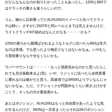
がどんなもんなのか知りたかったこともあったし、1200と883で
はクラッチの重さも違うらしいので。
うん、確かに以前乗ってたXLH1200のイメージと比べてクラッ
チは軽い。さすがに250TRと同レベルとまでは言えませんけど、
ライトクラッチKIT組めばなんとかなる・・・・かも？
1200の後ろから蹴飛ばされるようなトルクに比べたら883は非力
なのは実感。でも思ったより物足りなくはないかなぁ。いやむし
ろ普段乗りなら十分なくらいかも。
ラバーマウントは・・・・・もっと国産並みなのかと思ったらこ
れでも充分振動来るよ(笑)。いや、リジットに比べたら全然普通
に乗れるのは確かだと思う。高速域ではSR500よりマシなんじゃ
ないかなぁ。ただ、リアショックが問題外なくらい突き上げがす
ごくて、そっちの方が要改善かも。
あとはポジション。XLH1200はもっと自由度があったような気
がするんだけど、883Nは一旦収まったらそれ以外のポジション