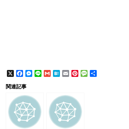
X
F
M
L
G
H
E
P
M
共
a
e
i
m
a
m
i
e
有
関連記事
c
s
n
a
t
a
n
s
e
s
e
i
e
i
t
s
b
e
l
n
l
e
a
o
n
a
r
g
o
g
e
e
k
e
s
r
t