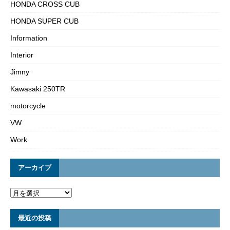
HONDA CROSS CUB
HONDA SUPER CUB
Information
Interior
Jimny
Kawasaki 250TR
motorcycle
VW
Work
アーカイブ
最近の投稿