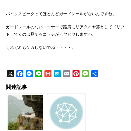
パイクスピークってほとんどガードレールがないんですね。
ガードレールのないコーナーで路肩にリアタイヤ落としてドリフ
トしてくのは見てるコッチがヒヤヒヤしますわ。
くれぐれもケガしないでね・・・・。
X
F
M
L
G
H
E
P
M
共
a
e
i
m
a
m
i
e
有
関連記事
c
s
n
a
t
a
n
s
e
s
e
i
e
i
t
s
b
e
l
n
l
e
a
o
n
a
r
g
o
g
e
e
k
e
s
r
t