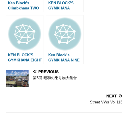
Ken Block’s
KEN BLOCK’S
Climbkhana TWO
GYMKHANA
SEVEN
KEN BLOCK’S
Ken Block’s
GYMKHANA EIGHT
GYMKHANA NINE
PREVIOUS
第5回 昭和の乗り物大集合
NEXT
Street VWs Vol.113