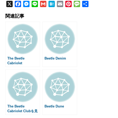
X
F
M
L
G
H
E
P
M
共
a
e
i
m
a
m
i
e
有
関連記事
c
s
n
a
t
a
n
s
e
s
e
i
e
i
t
s
b
e
l
n
l
e
a
o
n
a
r
g
o
g
e
e
k
e
s
r
t
The Beetle
Beetle Denim
Cabriolet
The Beetle
Beetle Dune
Cabriolet Clubを見
てきた