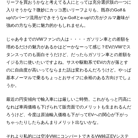
リーフを買おうかなと考えてる人にとっては充分選択肢の一つに
入りそうかな？微妙にカッコ悪いリーフよりも、既存のGolf＆
up!のパーツ流用ができそうなe-Golfとe-up!の方がクルマ趣味が
強めの方なら更に魅力的かもしれません。
じゃあ今までのVWファンの人は・・・・ガソリン車との差額を
埋めるだけの魅力があるかはどーかなーって感じ？EVのVWでス
タンスってのも面白そうだけど、だったらガソリン車との差額を
イジる方に使いたいですよね。サスや駆動系でEVの方が落とす
のに自由度が高いってならまた話は変わるんだろうけど。やっぱ
基本ノーマルで乗るちょっとおサイフに余裕のある方向けでしょ
うか。
最近の円安傾向で輸入車には厳しいご時勢。これがもっと円高に
なれば車両価格も下げられて販売面でのメリットも生まれるんだ
ろうけど、今度は原油輸入価格も下がってEVへの関心が下がっ
ちゃったりしたらあんまりメリット出ないかな。
それより私的には空冷VWにコンバートできるVW純正EVシステ