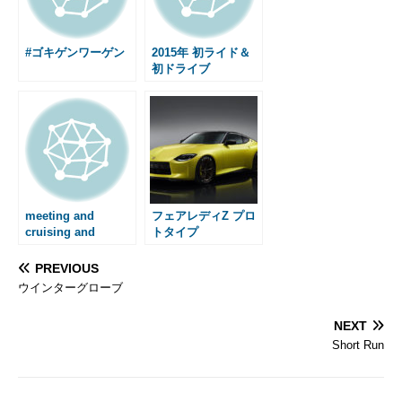
k
e
s
r
t
#ゴキゲンワーゲン
2015年 初ライド＆
初ドライブ
meeting and
フェアレディZ プロ
cruising and
トタイプ
meeting
PREVIOUS
ウインターグローブ
NEXT
Short Run