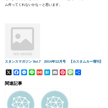
ム作ってくれないかな～と思います。
スタンスマガジン Vol.7 2014年12月号 【カスタムカー増刊】
X
F
M
L
G
H
E
P
M
共
a
e
i
m
a
m
i
e
有
関連記事
c
s
n
a
t
a
n
s
e
s
e
i
e
i
t
s
b
e
l
n
l
e
a
o
n
a
r
g
o
g
e
e