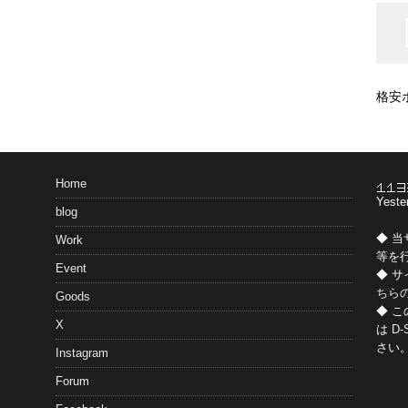
格安
Home
Yeste
blog
◆ 
Work
等を
Event
◆ 
ちら
Goods
◆ 
X
は
D-
さい
Instagram
Forum