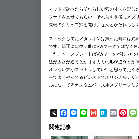
ネットで調べたらそれらしい穴の寸法を記した
フードを見せてもらい、それらを参考にメダ
先端のクリップ穴を開け、なんとかそれらし
ストックしてたメダリオンは買った時には純
です。純正にはウラ側にVWマークではなく
した。ベースプレートはVWマークがあったの
線が太さが違うとかオオカミの形が違うとか
オンない方がスッキリしていいと思ってたく
ーでよくやってるピンストでオリジナルデザ
ルになってるカスタムベース用メダリオンな
X
F
M
L
G
H
E
P
a
e
i
m
a
m
i
関連記事
c
s
n
a
t
a
n
e
s
e
i
e
i
t