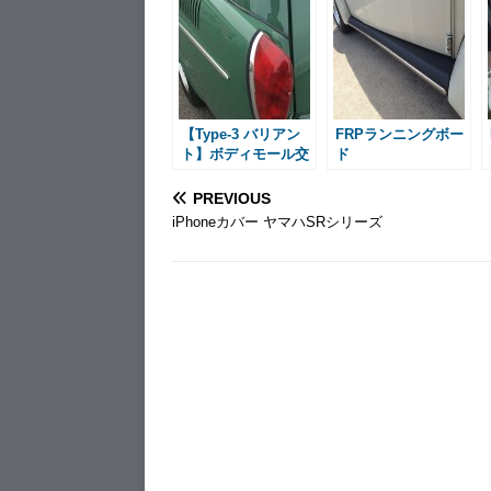
b
e
l
n
l
e
o
n
a
r
o
g
e
k
e
s
r
t
【Type-3 バリアン
FRPランニングボー
ト】ボディモール交
ド
換
PREVIOUS
iPhoneカバー ヤマハSRシリーズ