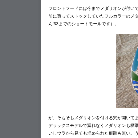
フロントフードには今までメダリオンが付い
前に買ってストックしていたフルカラーのメ
ん’63までのショートモールです）。
が、そもそもメダリオンを付ける穴が開いてませ
デラックスモデルで漏れなくメダリオンも標
いしウラから見ても埋められた痕跡も無い。