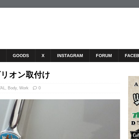
GOODS
X
INSTAGRAM
FORUM
FACE
ダリオン取付け
VAL
,
Body
,
Work
0