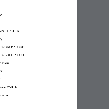
ne
t
SPORTSTER
ry
DA CROSS CUB
DA SUPER CUB
mation
or
y
saki 250TR
cycle