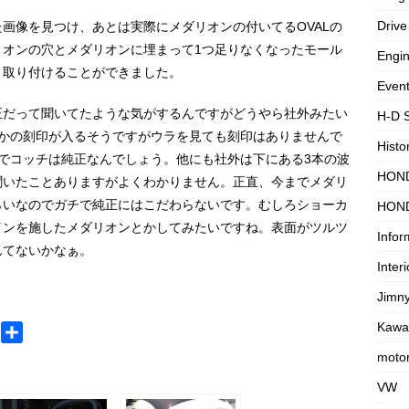
Drive
画像を見つけ、あとは実際にメダリオンの付いてるOVALの
リオンの穴とメダリオンに埋まって1つ足りなくなったモール
Engi
く取り付けることができました。
Even
正だって聞いてたような気がするんですがどうやら社外みたい
H-D 
何かの刻印が入るそうですがウラを見ても刻印はありませんで
Histo
でコッチは純正なんでしょう。他にも社外は下にある3本の波
HON
聞いたことありますがよくわかりません。正直、今までメダリ
らいなのでガチで純正にはこだわらないです。むしろショーカ
HON
インを施したメダリオンとかしてみたいですね。表面がツルツ
Infor
んてないかなぁ。
Interi
Jimn
Kawa
M
共
e
有
motor
s
VW
s