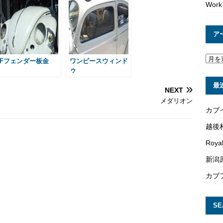
Work
a
g
e
ア
Fフェンダー板金
ワンピースウィンド
ゥ
最
NEXT
メダリオン
カブ
越後
Roya
新潟原
カブ
SE