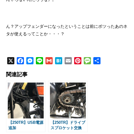
ん？アップフェンダーになったということは前にボツったあのネ
タが使えるってことか・・・？
X
F
M
L
G
H
E
P
M
共
a
e
i
m
a
m
i
e
有
関連記事
c
s
n
a
t
a
n
s
e
s
e
i
e
i
t
s
b
e
l
n
l
e
a
o
n
a
r
g
o
g
e
e
k
e
s
r
t
【250TR】USB電源
【250TR】ドライブ
追加
スプロケット交換