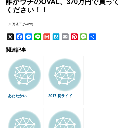
誰かウチのOVAL、370万円で買って
ください！！
（10万値下げwww）
X
F
M
L
G
H
E
P
M
共
a
e
i
m
a
m
i
e
有
関連記事
c
s
n
a
t
a
n
s
e
s
e
i
e
i
t
s
b
e
l
n
l
e
a
o
n
a
r
g
o
g
e
e
k
e
s
r
t
あたたかい
2017 初ライド