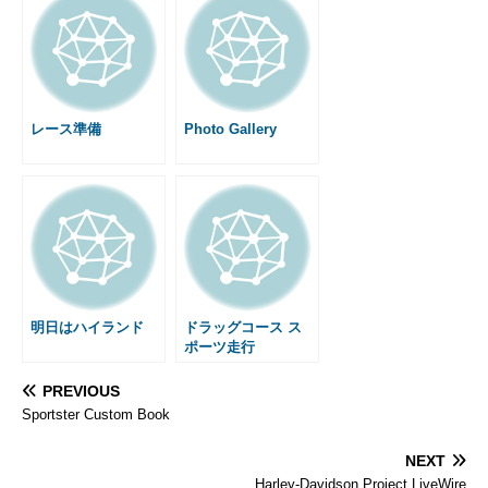
b
e
l
n
l
e
a
o
n
a
r
g
o
g
e
e
k
e
s
r
t
レース準備
Photo Gallery
明日はハイランド
ドラッグコース ス
ポーツ走行
PREVIOUS
Sportster Custom Book
NEXT
Harley-Davidson Project LiveWire