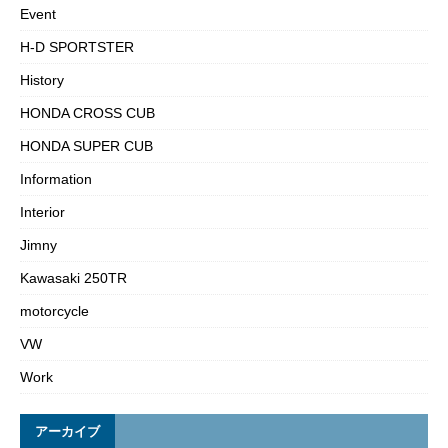
Event
H-D SPORTSTER
History
HONDA CROSS CUB
HONDA SUPER CUB
Information
Interior
Jimny
Kawasaki 250TR
motorcycle
VW
Work
アーカイブ