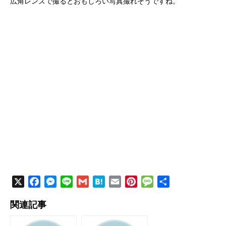
広角レンズで撮るとおもしろい写真撮れそうですね。
X
F
M
L
G
H
E
P
M
共
a
e
i
m
a
m
i
e
有
関連記事
c
s
n
a
t
a
n
s
e
s
e
i
e
i
t
s