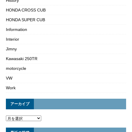
History
HONDA CROSS CUB
HONDA SUPER CUB
Information
Interior
Jimny
Kawasaki 250TR
motorcycle
VW
Work
アーカイブ