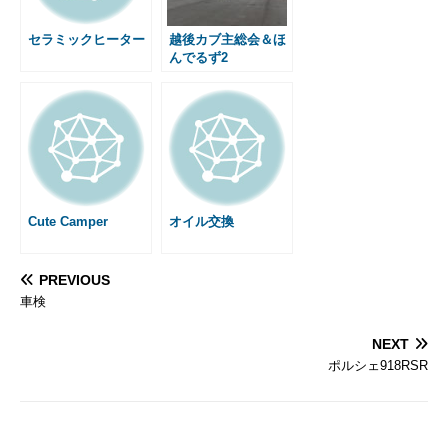
k
e
s
r
t
セラミックヒーター
越後カブ主総会＆ほ
んでるず2
Cute Camper
オイル交換
PREVIOUS
車検
NEXT
ポルシェ918RSR