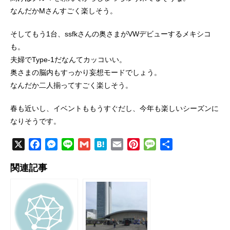
なんだかMさんすごく楽しそう。
そしてもう1台、ssfkさんの奥さまがVWデビューするメキシコ
も。
夫婦でType-1だなんてカッコいい。
奥さまの脳内もすっかり妄想モードでしょう。
なんだか二人揃ってすごく楽しそう。
春も近いし、イベントももうすぐだし、今年も楽しいシーズンに
なりそうです。
X
F
M
L
G
H
E
P
M
共
a
e
i
m
a
m
i
e
有
関連記事
c
s
n
a
t
a
n
s
e
s
e
i
e
i
t
s
b
e
l
n
l
e
a
o
n
a
r
g
o
g
e
e