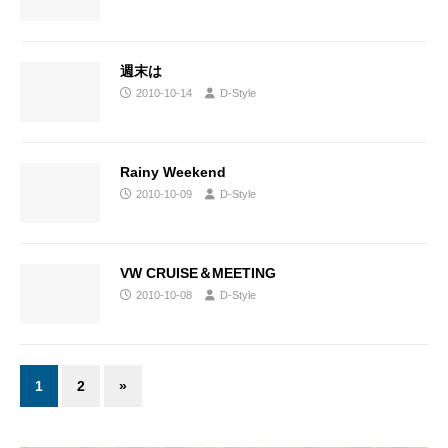
週末は
2010-10-14
D-Style
Rainy Weekend
2010-10-09
D-Style
VW CRUISE＆MEETING
2010-10-08
D-Style
1
2
»