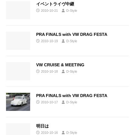
イベントライヴ中継
2010-10-21
D-Style
PRA FINALS with VW DRAG FESTA
2010-10-19
D-Style
VW CRUISE & MEETING
2010-10-18
D-Style
PRA FINALS with VW DRAG FESTA
2010-10-17
D-Style
明日は
2010-10-16
D-Style