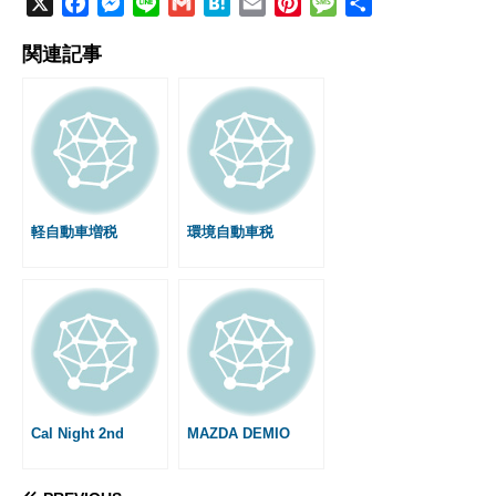
X
F
M
L
G
H
E
P
M
共
a
e
i
m
a
m
i
e
有
関連記事
c
s
n
a
t
a
n
s
e
s
e
i
e
i
t
s
b
e
l
n
l
e
a
o
n
a
r
g
o
g
e
e
k
e
s
r
t
軽自動車増税
環境自動車税
Cal Night 2nd
MAZDA DEMIO