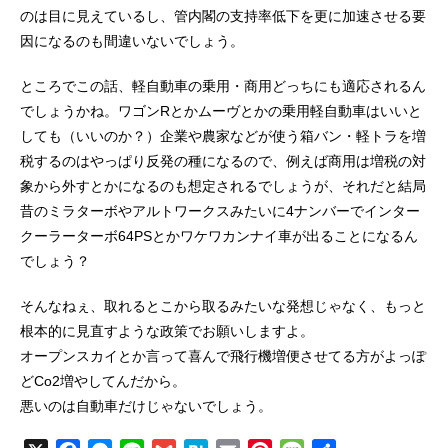
のは目に見えているし、管内閣の支持率低下を更に加速させる要
因になるのも間違いないでしょう。
ところでこの話、軽自動車の乗用・商用どっちにも適応されるん
でしょうかね。ワゴンRとかムーヴとかの乗用軽自動車はいいと
しても（いいのか？）企業や農家などが使う箱バン・軽トラを増
税するのはやっぱり反発の種になるので、例えば商用は増税の対
象から外すとかになるのも想定されるでしょうが、それだと結局
昔のミラターボやアルトワークスみたいに4ナンバーでインター
クーラーターボ64PSとかワケワカンナイ車が出ることになるん
でしょう？
そんなねぇ、取れるとこから取るみたいな発想じゃなく、もっと
根本的に見直すような政策でお願いしますよ。
オープンスカイとか言って喜んで飛行機増便させてる方がよっぽ
どCo2増やしてんだから。
悪いのは自動車だけじゃないでしょう。