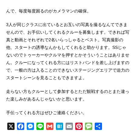
んで、毎度毎度困るのがカメラマンの確保。
3人が同じクラスに出ているとお互いの写真を撮るなんてできま
せんので、お手伝いしてくれるクルーを募集します。できれば写
真と動画とそれぞれで2名いらっしゃるとベスト。写真撮影の
他、スタートの誘導なんかもしてくれると助かります。SSじゃ
ないのでトゥーカーやクルマを押すとかそういうことはありませ
ん。クルーになってくれる方にはリストバンドを差し上げますの
で、一般の方は入ることのできないステージングエリアで迫力の
スタートシーンを見ることもできますよ。
走らない方もクルーとして参加するとただ観戦するのとまた違っ
た楽しみがあるんじゃないかと思います。
手伝ってくれる方はぜひご連絡ください。
X
F
M
L
G
H
E
P
M
共
a
e
i
m
a
m
i
e
有