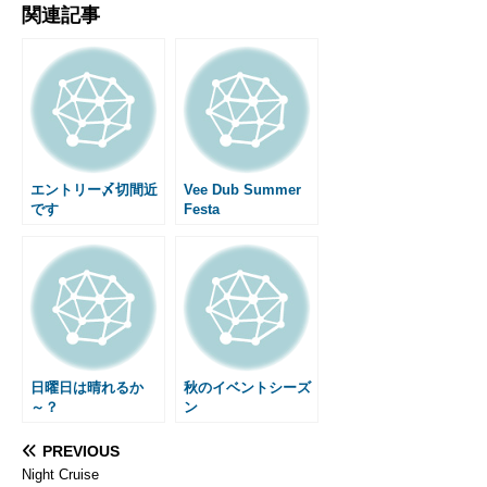
関連記事
c
s
n
a
t
a
n
s
e
s
e
i
e
i
t
s
b
e
l
n
l
e
a
o
n
a
r
g
o
g
e
e
k
e
s
r
t
エントリー〆切間近
Vee Dub Summer
です
Festa
日曜日は晴れるか
秋のイベントシーズ
～？
ン
PREVIOUS
Night Cruise