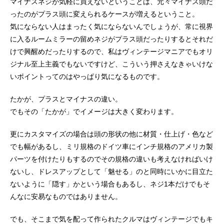
マイナスネジが気軽に買えないということは、元々マイナス頭だ
ったのがプラス頭に変えられるケースが増えるということ。
気にならない人はまったく気にならないんでしょうが、常に視界
に入るルームミラーの留めネジがプラス頭だったりするとそれだ
けで興醒めだったりするので、私はヴィンテージマニアでもオリ
ジナル至上主義でもないですけど、こういう押さえなきゃいけな
いポイントってのはやっぱり気になるものです。
たかが、プラスとマイナスの違い。
でもその「たかが」でイメージは大きく変わります。
更にカスタマイズの場合は頭の形状の他に材質・仕上げ・色など
でも幅があるし、ミリ規格のドイツ車にインチ規格のアメリカ製
パーツを付けたりもするのでその規格の違いも考えなければいけ
ないし、ドレスアップとして「魅せる」のと同時にいかに目立た
ないように「隠す」かという場合もあるし、ネジ1本だけでもそ
んなに安易なものではありません。
でも、そこまで気を配って作られたクルマはヴィンテージでもキ