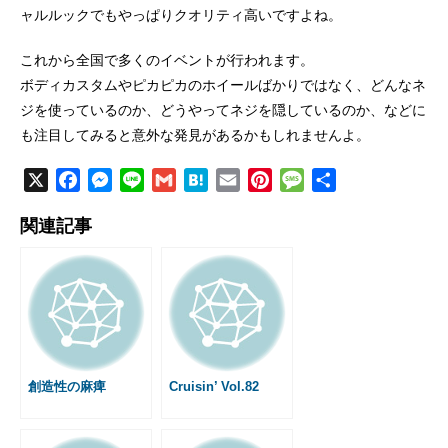
ャルルックでもやっぱりクオリティ高いですよね。
これから全国で多くのイベントが行われます。
ボディカスタムやピカピカのホイールばかりではなく、どんなネ
ジを使っているのか、どうやってネジを隠しているのか、などに
も注目してみると意外な発見があるかもしれませんよ。
X
F
M
L
G
H
E
P
M
共
a
e
i
m
a
m
i
e
有
関連記事
c
s
n
a
t
a
n
s
e
s
e
i
e
i
t
s
b
e
l
n
l
e
a
o
n
a
r
g
o
g
e
e
k
e
s
r
t
創造性の麻痺
Cruisin’ Vol.82