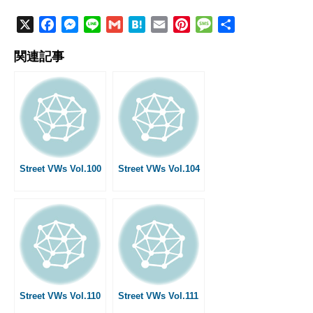
X
F
M
L
G
H
E
P
M
共
a
e
i
m
a
m
i
e
有
関連記事
c
s
n
a
t
a
n
s
e
s
e
i
e
i
t
s
b
e
l
n
l
e
a
o
n
a
r
g
o
g
e
e
k
e
s
r
t
Street VWs Vol.100
Street VWs Vol.104
Street VWs Vol.110
Street VWs Vol.111