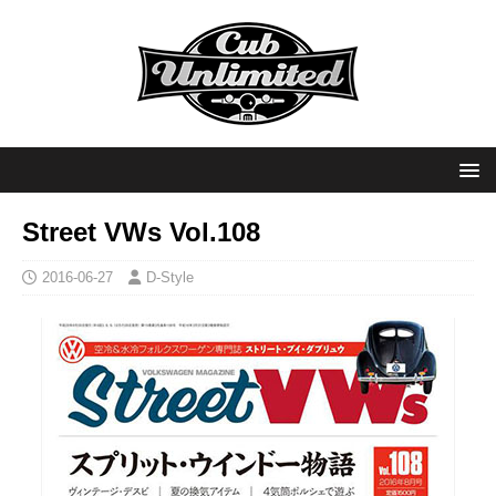
Street VWs Vol.108
2016-06-27
D-Style