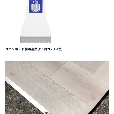
コニシ ボンド 接着剤用 クシ目ゴテ F-1型