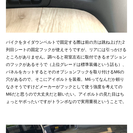
バイクをタイダウンベルトで固定する際は前の方は跳ね上げた2
列目シートの固定フックが使えそうですが、リアには引っかける
ところがありません。調べると荷室左右に取付できるオプション
のフックがあるそうで（上位グレードは標準装備という話も）、
パネルをカットするとそのオプションフックを取り付けるM6の
穴があるので、そこにアイボルトを装着。M6ってなんだか頼り
なさそうですけどメーカーがフックとして使う強度を考えての
M6だと思うので大丈夫だと願いたい。アイボルトの見た目はち
ょっとヤボったいですがトランポなので実用重視ということで。