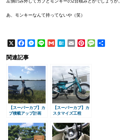
左側のみ外してカブとモンキーの2台積みとかでしょうか。
あ、モンキーなんて持ってないや（笑）
X
F
M
L
G
H
E
P
M
共
a
e
i
m
a
m
i
e
有
関連記事
c
s
n
a
t
a
n
s
e
s
e
i
e
i
t
s
b
e
l
n
l
e
a
o
n
a
r
g
o
g
e
e
k
e
s
r
t
【スーパーカブ】カ
【スーパーカブ】カ
ブ積載アップ計画
スタマイズ工程