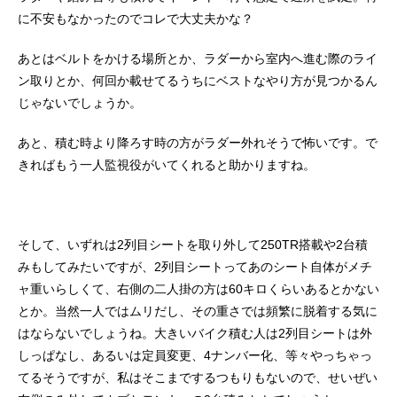
に不安もなかったのでコレで大丈夫かな？
あとはベルトをかける場所とか、ラダーから室内へ進む際のライ
ン取りとか、何回か載せてるうちにベストなやり方が見つかるん
じゃないでしょうか。
あと、積む時より降ろす時の方がラダー外れそうで怖いです。で
きればもう一人監視役がいてくれると助かりますね。
そして、いずれは2列目シートを取り外して250TR搭載や2台積
みもしてみたいですが、2列目シートってあのシート自体がメチ
ャ重いらしくて、右側の二人掛の方は60キロくらいあるとかない
とか。当然一人ではムリだし、その重さでは頻繁に脱着する気に
はならないでしょうね。大きいバイク積む人は2列目シートは外
しっぱなし、あるいは定員変更、4ナンバー化、等々やっちゃっ
てるそうですが、私はそこまでするつもりもないので、せいぜい