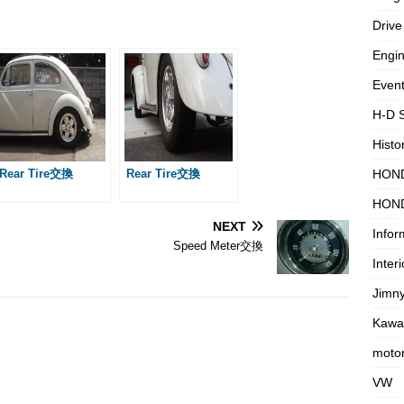
e
有
Drive
s
s
Engi
a
Even
g
H-D 
e
Histo
Rear Tire交換
Rear Tire交換
HON
HON
NEXT
Infor
Speed Meter交換
Interi
Jimn
Kawa
motor
VW