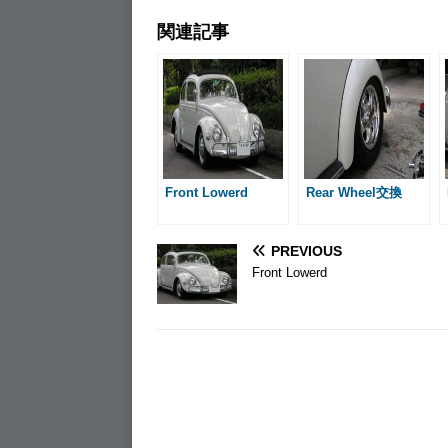
a
e
i
m
a
m
i
関連記事
c
s
n
a
t
a
n
e
s
e
i
e
i
t
b
e
l
n
l
e
o
n
a
r
o
g
e
k
e
s
r
t
Front Lowerd
Rear Wheel交換
PREVIOUS
Front Lowerd