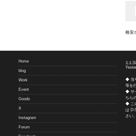
格安
Home
Yeste
blog
◆ 
Work
等を
Event
◆ 
ちら
Goods
◆ 
X
は
D-
さい
Instagram
Forum