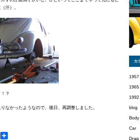
に（汗）。
カ
1957
1965
イ！？
1992 
足りなかったようなので、後日、再調整しました。
blog
Body
Car
M
共
Drag