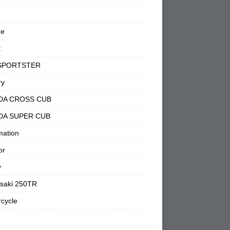
ne
t
SPORTSTER
ry
DA CROSS CUB
DA SUPER CUB
mation
or
y
saki 250TR
cycle