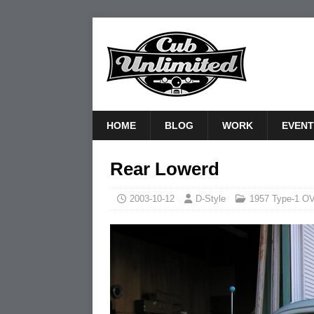
HOME
BLOG
WORK
EVENT
Rear Lowerd
2003-10-12
D-Style
1957 Type-1 O