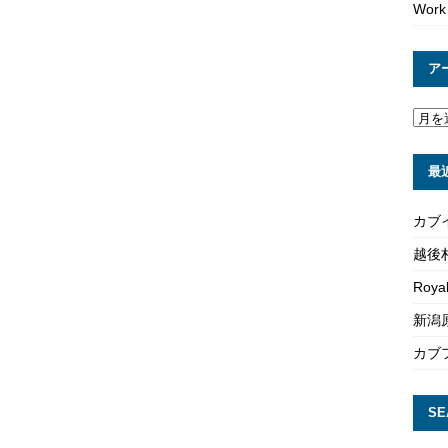
Work
ア
最
カブ
越後
Roya
新潟原
カブ
SE