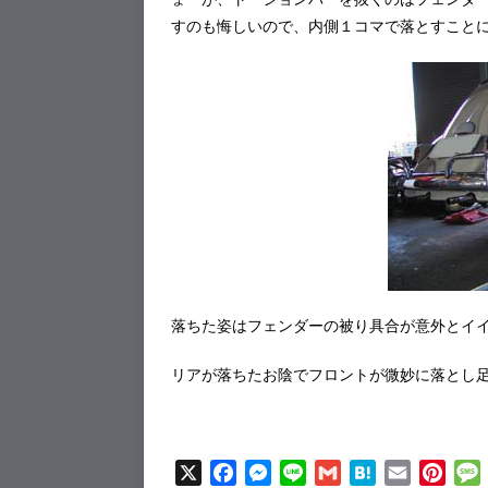
すのも悔しいので、内側１コマで落とすこと
落ちた姿はフェンダーの被り具合が意外とイ
リアが落ちたお陰でフロントが微妙に落とし
X
F
M
L
G
H
E
P