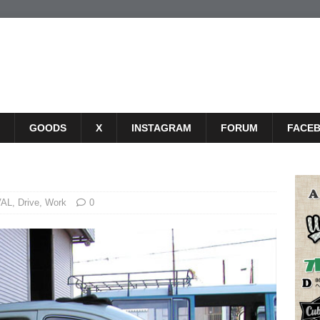
GOODS
X
INSTAGRAM
FORUM
FACE
VAL
,
Drive
,
Work
0