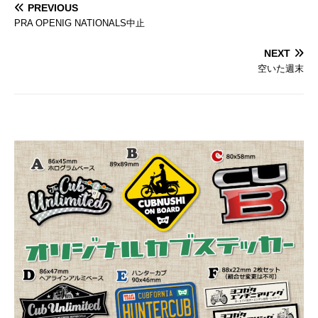
& SUPERSHOT
PREVIOUS
PRA OPENIG NATIONALS中止
NEXT
空いた週末