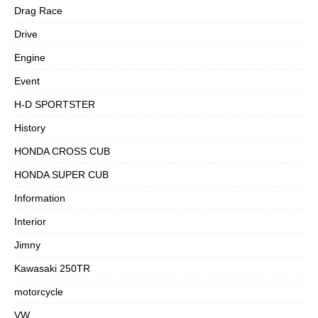
Drag Race
Drive
Engine
Event
H-D SPORTSTER
History
HONDA CROSS CUB
HONDA SUPER CUB
Information
Interior
Jimny
Kawasaki 250TR
motorcycle
VW