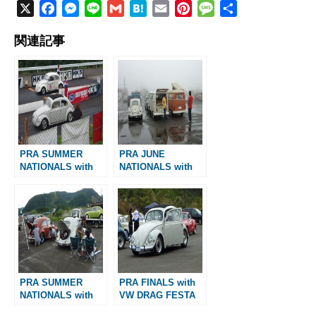
X
F
M
L
G
H
E
P
M
共
a
e
i
m
a
m
i
e
有
関連記事
c
s
n
a
t
a
n
s
e
s
e
i
e
i
t
s
b
e
l
n
l
e
a
o
n
a
r
g
o
g
e
e
k
e
s
r
t
PRA SUMMER
PRA JUNE
NATIONALS with
NATIONALS with
SuperShot
VW DRAG FESTA
PRA SUMMER
PRA FINALS with
NATIONALS with
VW DRAG FESTA
VW DRAG FESTA