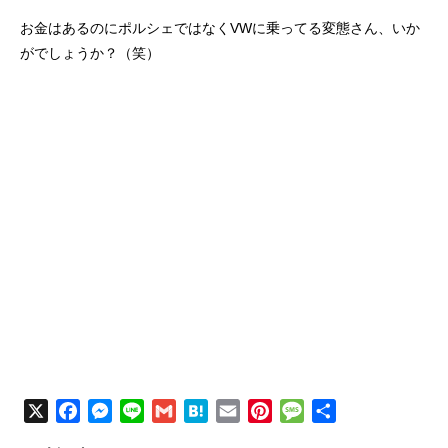
お金はあるのにポルシェではなくVWに乗ってる変態さん、いか
がでしょうか？（笑）
X
F
M
L
G
H
E
P
M
共
a
e
i
m
a
m
i
e
有