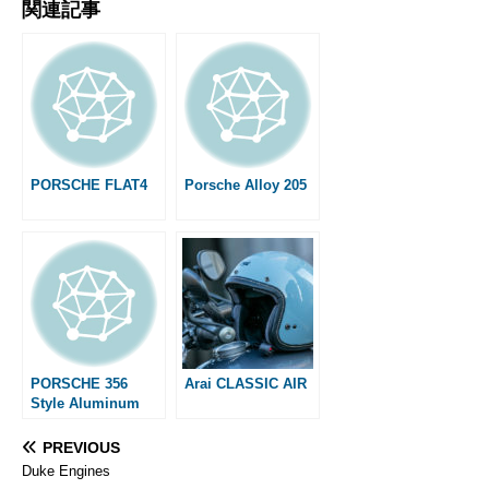
関連記事
c
s
n
a
t
a
n
s
e
s
e
i
e
i
t
s
b
e
l
n
l
e
a
o
n
a
r
g
o
g
e
e
k
e
s
r
t
PORSCHE FLAT4
Porsche Alloy 205
PORSCHE 356
Arai CLASSIC AIR
Style Aluminum
wheel
PREVIOUS
Duke Engines