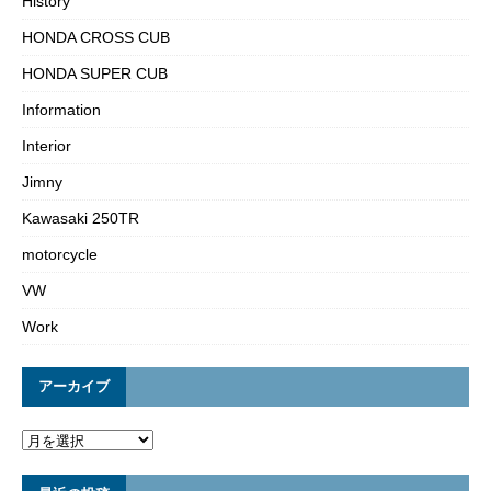
History
HONDA CROSS CUB
HONDA SUPER CUB
Information
Interior
Jimny
Kawasaki 250TR
motorcycle
VW
Work
アーカイブ