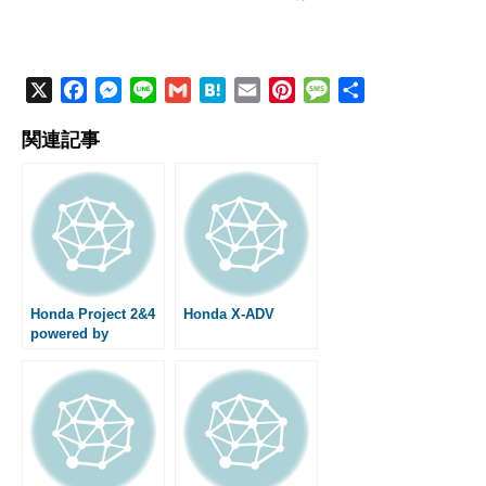
X
F
M
L
G
H
E
P
M
共
a
e
i
m
a
m
i
e
有
関連記事
c
s
n
a
t
a
n
s
e
s
e
i
e
i
t
s
b
e
l
n
l
e
a
o
n
a
r
g
o
g
e
e
k
e
s
r
t
Honda Project 2&4
Honda X-ADV
powered by
RC213V