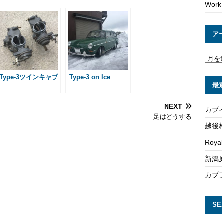
Work
s
a
g
ア
e
Type-3ツインキャブ
Type-3 on Ice
最
NEXT
カブ
足はどうする
越後
Roya
新潟原
カブ
SE