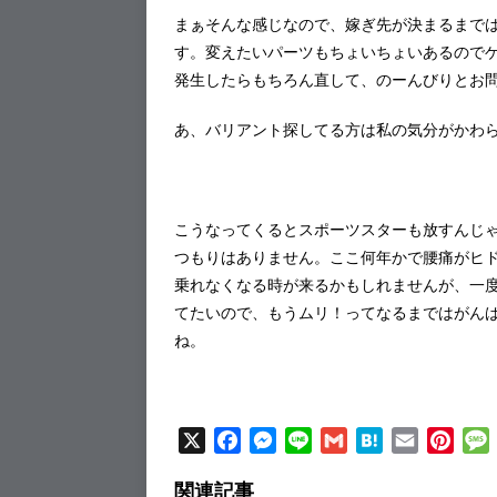
まぁそんな感じなので、嫁ぎ先が決まるまで
す。変えたいパーツもちょいちょいあるので
発生したらもちろん直して、のーんびりとお
あ、バリアント探してる方は私の気分がかわ
こうなってくるとスポーツスターも放すんじ
つもりはありません。ここ何年かで腰痛がヒ
乗れなくなる時が来るかもしれませんが、一
てたいので、もうムリ！ってなるまではがん
ね。
X
F
M
L
G
H
E
P
a
e
i
m
a
m
i
関連記事
c
s
n
a
t
a
n