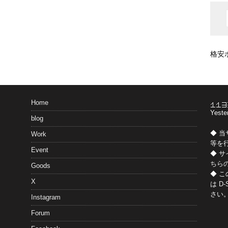
格安
Home
Yeste
blog
◆ 
Work
等を
Event
◆ 
ちら
Goods
◆ 
X
は
D-
さい
Instagram
Forum