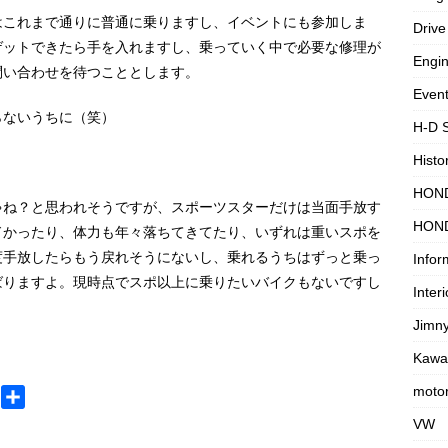
はこれまで通りに普通に乗りますし、イベントにも参加しま
Drive
ゲットできたら手を入れますし、乗っていく中で必要な修理が
Engi
問い合わせを待つこととします。
Even
らないうちに（笑）
H-D 
Histo
HON
ゃね？と思われそうですが、スポーツスターだけは当面手放す
HON
ドかったり、体力も年々落ちてきてたり、いずれは重いスポを
度手放したらもう戻れそうにないし、乗れるうちはずっと乗っ
Infor
ばりますよ。現時点でスポ以上に乗りたいバイクもないですし
Interi
Jimn
Kawa
motor
M
共
e
有
VW
s