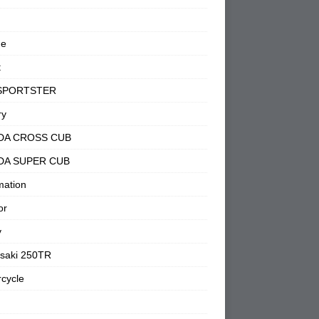
ne
t
SPORTSTER
ry
DA CROSS CUB
DA SUPER CUB
mation
or
y
saki 250TR
cycle