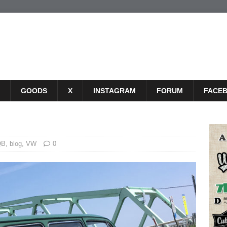
GOODS
X
INSTAGRAM
FORUM
FACE
QB
,
blog
,
VW
0