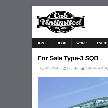
HOME
BLOG
WORK
EVENT
For Sale Type-3 SQB
2018-05-17
D-Style
1965 Type-3 S