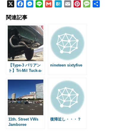
X
F
M
L
G
H
E
P
M
共
a
e
i
m
a
m
i
e
有
関連記事
c
s
n
a
t
a
n
s
e
s
e
i
e
i
t
s
b
e
l
n
l
e
a
o
n
a
r
g
o
g
e
e
k
e
s
r
t
【Type-3 バリアン
nineteen sixtyfive
ト】Tri-Mil Tuck-a-
way Single Quiet
11th. Street VWs
復帰近し・・・？
Jamboree