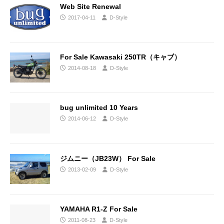
Web Site Renewal
2017-04-11
D-Style
For Sale Kawasaki 250TR（キャブ）
2014-08-18
D-Style
bug unlimited 10 Years
2014-06-12
D-Style
ジムニー（JB23W） For Sale
2013-02-09
D-Style
YAMAHA R1-Z For Sale
2011-08-23
D-Style