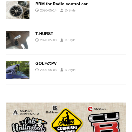
BRM for Radio control car
2020-05-14
D-Style
T-HURST
2020-05-09
D-Style
GOLFのPV
2020-05-03
D-Style