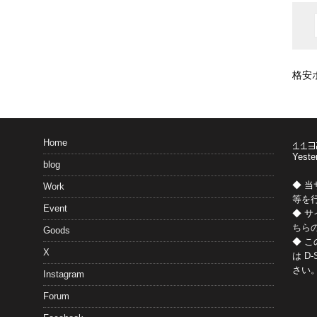
格安
Home
Yeste
blog
◆ 
Work
等を
Event
◆ 
ちら
Goods
◆ 
X
は
D-
さい
Instagram
Forum