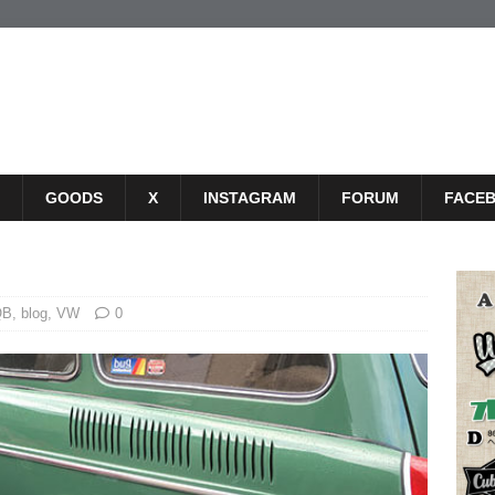
GOODS
X
INSTAGRAM
FORUM
FACE
QB
,
blog
,
VW
0