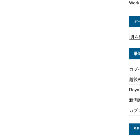
Work
ア
最
カブ
越後
Roya
新潟原
カブ
SE