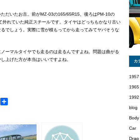
たお古。前がMZ-03の165/65R15、後ろはPM-10の
terに換えて外れていた純正スチールです。タイヤはどっちもかなり古い
なるでしょう。実際に雪が積もってから走ってみてヤバそうな
にノーマルタイヤでも走るのは走るんですよね。問題は曲がる
少し上げた方が本当はいいですよね。
カ
1957
1965
1992 
M
共
blog
e
有
s
Body
s
Car
a
Drag
g