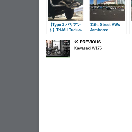
o
g
e
k
e
s
r
t
【Type-3 バリアン
11th. Street VWs
ト】Tri-Mil Tuck-a-
Jamboree
way Single Quiet
PREVIOUS
Kawasaki W175