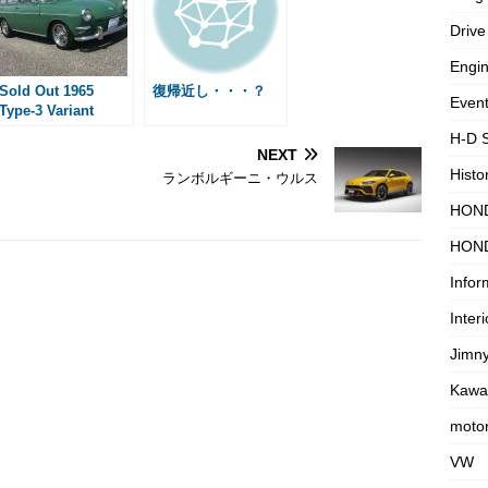
e
Drive
Engi
Sold Out 1965
復帰近し・・・？
Even
Type-3 Variant
H-D 
NEXT
Histo
ランボルギーニ・ウルス
HON
HON
Infor
Interi
Jimn
Kawa
motor
VW