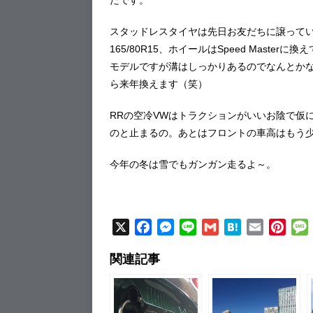
スタッドレスタイヤは先日お友だちに譲っていただい
165/80R15、ホイールはSpeed Mas
モデルですが溝はしっかりあるのでなんとか
ら来年換えます（笑）
RRの空冷VWはトラクションがいいお陰で仮
のと止まるの。あとはフロントの車高はもう
今年の冬は雪でもガンガン走るよ～。
X
F
M
L
G
H
E
P
a
e
i
m
a
m
i
関連記事
c
s
n
a
t
a
n
e
s
e
i
e
i
t
b
e
l
n
l
e
o
n
a
r