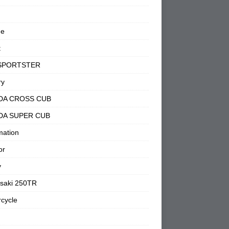
ne
t
SPORTSTER
ry
DA CROSS CUB
DA SUPER CUB
mation
or
y
saki 250TR
cycle