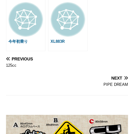
今年初乗り
XL883R
PREVIOUS
125cc
NEXT
PIPE DREAM