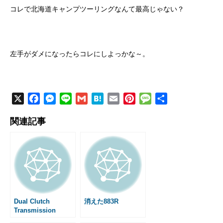
コレで北海道キャンプツーリングなんて最高じゃない？
左手がダメになったらコレにしよっかな～。
X
F
M
L
G
H
E
P
M
共
a
e
i
m
a
m
i
e
有
関連記事
c
s
n
a
t
a
n
s
e
s
e
i
e
i
t
s
b
e
l
n
l
e
a
o
n
a
r
g
o
g
e
e
k
e
s
r
t
Dual Clutch
消えた883R
Transmission