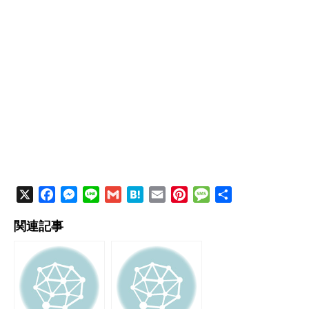
X
F
M
L
G
H
E
P
M
共
a
e
i
m
a
m
i
e
有
関連記事
c
s
n
a
t
a
n
s
e
s
e
i
e
i
t
s
b
e
l
n
l
e
a
o
n
a
r
g
o
g
e
e