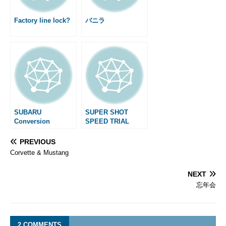
k
e
s
r
t
Factory line lock?
バニラ
SUBARU
SUPER SHOT
Conversion
SPEED TRIAL
PREVIOUS
Corvette & Mustang
NEXT
忘年会
2 COMMENTS