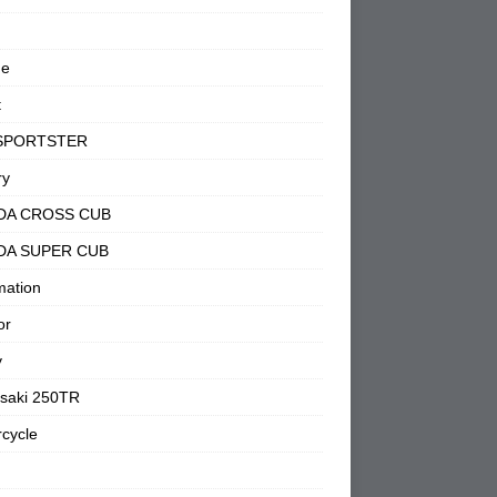
ne
t
SPORTSTER
ry
DA CROSS CUB
DA SUPER CUB
mation
or
y
saki 250TR
cycle