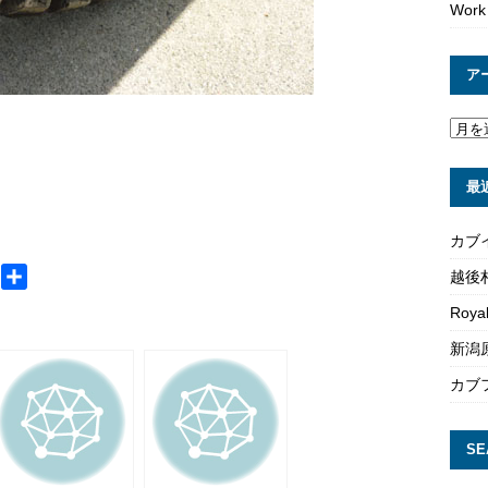
Work
ア
。
最
カブ
M
共
越後
e
有
Roya
s
新潟原
s
a
カブ
g
e
SE