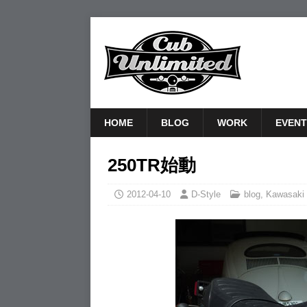
HOME
BLOG
WORK
EVENT
250TR始動
2012-04-10
D-Style
blog
,
Kawasaki