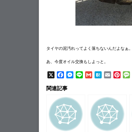
タイヤの泥汚れってよく落ちないんだよなぁ
あ、今度オイル交換もしよっと。
X
F
M
L
G
H
E
P
a
e
i
m
a
m
i
関連記事
c
s
n
a
t
a
n
e
s
e
i
e
i
t
b
e
l
n
l
e
o
n
a
r
o
g
e
k
e
s
r
t