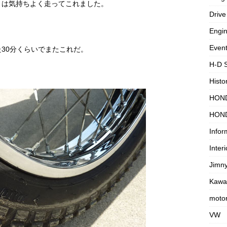
りは気持ちよく走ってこれました。
Drive
Engi
Even
30分くらいでまたこれだ。
H-D 
Histo
HON
HON
Infor
Interi
Jimn
Kawa
motor
VW