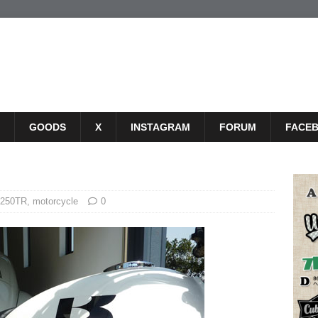
GOODS
X
INSTAGRAM
FORUM
FACE
 250TR
,
motorcycle
0