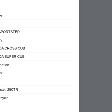
ne
t
SPORTSTER
ry
DA CROSS CUB
DA SUPER CUB
mation
or
y
saki 250TR
cycle