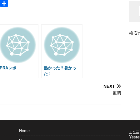
M
共
e
有
s
s
格安
a
g
e
PRAレポ
熱かった？暑かっ
た！
NEXT
復調
Home
Yeste