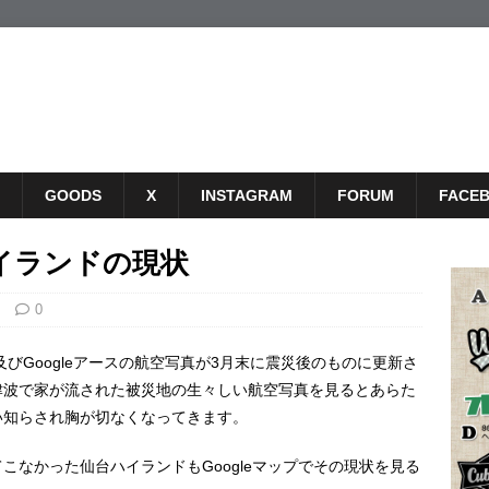
GOODS
X
INSTAGRAM
FORUM
FACE
ハイランドの現状
0
及びGoogleアースの航空写真が3月末に震災後のものに更新さ
津波で家が流された被災地の生々しい航空写真を見るとあらた
い知らされ胸が切なくなってきます。
こなかった仙台ハイランドもGoogleマップでその現状を見る