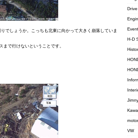
Drive
Engi
Even
辺りでしょうか。こっちも北東に向かって大きく崩落していま
H-D 
スまで行けないということです。
Histo
HON
HON
Infor
Interi
Jimn
Kawa
motor
VW