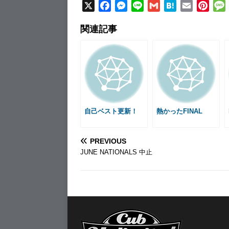
X
F
M
L
G
H
E
P
a
e
i
m
a
m
i
関連記事
c
s
n
a
t
a
n
e
s
e
i
e
i
t
b
e
l
n
l
e
o
n
a
r
o
g
e
k
e
s
r
t
自己ベスト更新！
熱かったFINAL
PREVIOUS
JUNE NATIONALS 中止