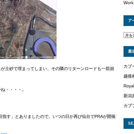
Work
ア
最
カブ
スが土砂で埋まってしまい、その隣のリターンロードも一部崩
越後
Roya
かね・・・・。
新潟原
カブ
目指す」とありましたので、いつの日か再び仙台でPRAが開催
SE