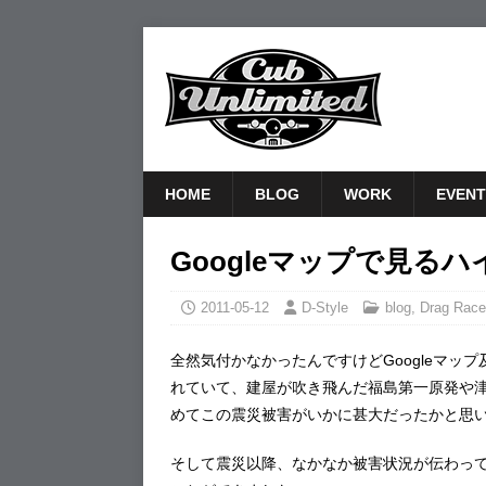
HOME
BLOG
WORK
EVENT
Googleマップで見る
2011-05-12
D-Style
blog
,
Drag Race
全然気付かなかったんですけどGoogleマップ
れていて、建屋が吹き飛んだ福島第一原発や
めてこの震災被害がいかに甚大だったかと思
そして震災以降、なかなか被害状況が伝わって