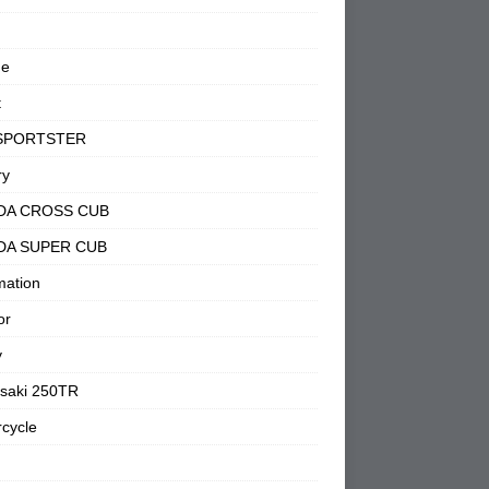
ne
t
SPORTSTER
ry
DA CROSS CUB
DA SUPER CUB
mation
or
y
saki 250TR
cycle