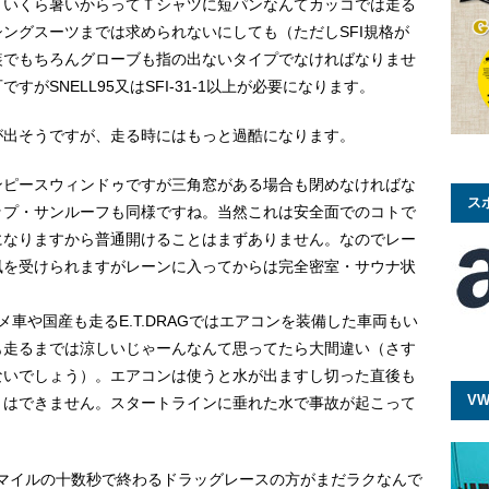
、いくら暑いからってＴシャツに短パンなんてカッコでは走る
ングスーツまでは求められないにしても（ただしSFI規格が
装でもちろんグローブも指の出ないタイプでなければなりませ
がSNELL95又はSFI-31-1以上が必要になります。
が出そうですが、走る時にはもっと過酷になります。
ンピースウィンドゥですが三角窓がある場合も閉めなければな
ス
ップ・サンルーフも同様ですね。当然これは安全面でのコトで
になりますから普通開けることはまずありません。なのでレー
風を受けられますがレーンに入ってからは完全密室・サウナ状
メ車や国産も走るE.T.DRAGではエアコンを装備した車両もい
も走るまでは涼しいじゃーんなんて思ってたら大間違い（さす
ないでしょう）。エアコンは使うと水が出ますし切った直後も
VW
とはできません。スタートラインに垂れた水で事故が起こって
4マイルの十数秒で終わるドラッグレースの方がまだラクなんで