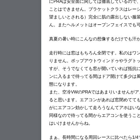
にPRAは安全面に関しては徹底しているので
ことはできません。ブラケットクラスはレーシ
望ましいとされる）完全に肌の露出しない服
ん。またヘルメットはオープンフェイスでも可です
真夏の暑い時にこんなの想像するだけでも汗
走行時には窓はもちろん全閉です。私のはワ
りません。ポップアウトウィンドゥやラグト
すが、そうでなくても窓が開いていれば抵抗
ンに入るまで待ってる間はドア開けて多少は
態になります。
また、空冷VWのPRAではあまりいませんがア
ると思います。エアコンがあれば窓閉めてて
がにエアコン効かして走ろうなんてアホはい
同様なので待ってる間からエアコンを使うこ
はいけませんからね。
まぁ、長時間になる周回レースに比べたら1/