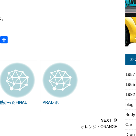
ス。
？
M
共
e
有
s
カ
s
a
1957
g
e
1965
1992 
熱かったFINAL
PRAレポ
blog
Body
NEXT
Car
オレンジ・ORANGE
Drag