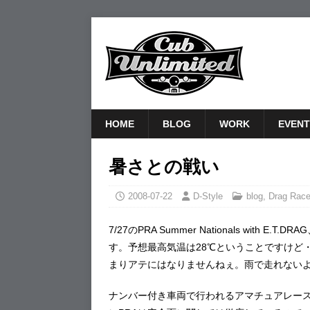
HOME
BLOG
WORK
EVENT
暑さとの戦い
2008-07-22
D-Style
blog
,
Drag Rac
7/27のPRA Summer Nationals wi
す。予想最高気温は28℃ということですけど
まりアテにはなりませんねぇ。雨で走れない
ナンバー付き車両で行われるアマチュアレース