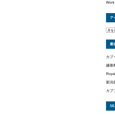
Work
ア
最
カブ
越後
Roya
新潟原
カブ
SE