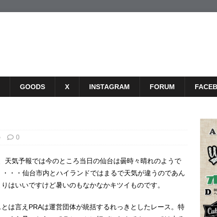
GOODS
X
INSTAGRAM
FORUM
FACE
e
0
th E.T.DRAG、天気予報では今のところ当日の仙台は曇時々晴れのようで
・・・・仙台市内とハイランドではまるで天気が違うのであん
よりはいいですけど暑いのもなかなかキツイものです。
とは言えPRAは運営団体が統括するれっきとしたレース。特