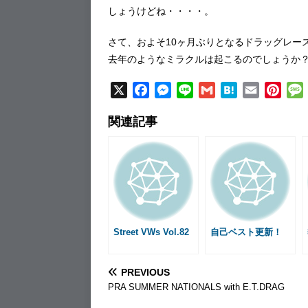
しょうけどね・・・・。
さて、およそ10ヶ月ぶりとなるドラッグレー
去年のようなミラクルは起こるのでしょうか
X
F
M
L
G
H
E
P
a
e
i
m
a
m
i
関連記事
c
s
n
a
t
a
n
e
s
e
i
e
i
t
b
e
l
n
l
e
o
n
a
r
o
g
e
k
e
s
r
t
Street VWs Vol.82
自己ベスト更新！
PREVIOUS
PRA SUMMER NATIONALS with E.T.DRAG