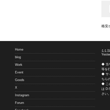
格安
Home
Yeste
blog
◆ 
Work
等を
Event
◆ 
ちら
Goods
◆ 
X
は
D-
さい
Instagram
Forum