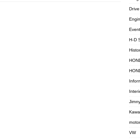
Drive
Engi
Even
H-D 
Histo
HON
HON
Infor
Interi
Jimn
Kawa
motor
VW