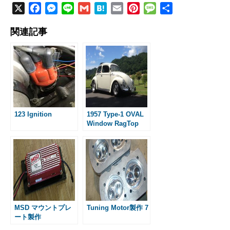
X
F
M
L
G
H
E
P
M
共
a
e
i
m
a
m
i
e
有
関連記事
c
s
n
a
t
a
n
s
e
s
e
i
e
i
t
s
b
e
l
n
l
e
a
o
n
a
r
g
o
g
e
e
k
e
s
r
t
123 Ignition
1957 Type-1 OVAL
Window RagTop
MSD マウントプレ
Tuning Motor製作 7
ート製作