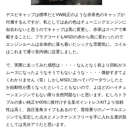
デスビキャップは標準だとVW純正のような赤茶色のキャップが
付属するんですが、私としてはあの色はチューニングエンジンに
似合わないと思うのでキャップは黒に変更し、赤茶はスペアで車
載することに。プラグコードもMSDの赤から黒に変わったので
エンジンルームは全体的に落ち着いたシックな雰囲気に。コイル
はこれまで通り室内側に設置しました。
で、実際に走ってみた感想は・・・・なんとなく前より回転がス
ムーズになったようなそうでもないような・・・・微妙すぎてよ
くわかりません（笑）しかしMSDに比べてパワーダウンしたと
か始動性が悪くなったということもないので、よほどのハイチュ
ーンエンジンでもない限り全然問題ないと思います。むしろトラ
ブルの多い純正や009に後付けする某ポイントレスKITより信頼
性は高く、負圧進角タイプもあるので、普段乗りのノーマルエン
ジンでも安定した点火とメンテナンスフリーを手に入れる選択肢
としては充分アリだと思います。